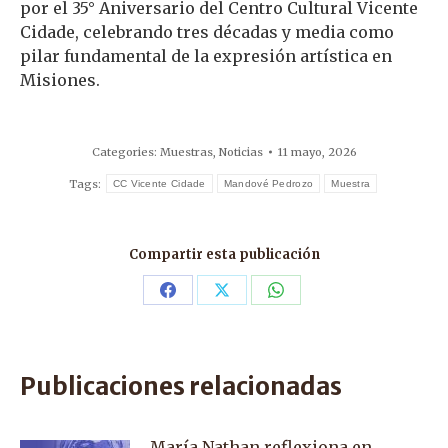
por el 35° Aniversario del Centro Cultural Vicente
Cidade, celebrando tres décadas y media como
pilar fundamental de la expresión artística en
Misiones.
Categories:
Muestras
,
Noticias
11 mayo, 2026
Tags:
CC Vicente Cidade
Mandové Pedrozo
Muestra
Compartir esta publicación
Share
Share
Share
on
on
on
Facebook
X
WhatsApp
Publicaciones relacionadas
María Nathan reflexiona en