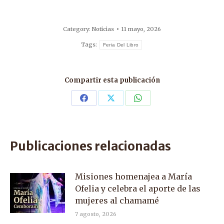
Category:
Noticias
11 mayo, 2026
Tags:
Feria Del Libro
Compartir esta publicación
Share
Share
Share
on
on
on
Facebook
X
WhatsApp
Publicaciones relacionadas
Misiones homenajea a María
Ofelia y celebra el aporte de las
mujeres al chamamé
7 agosto, 2026