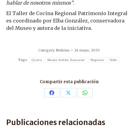
hablar de nosotros mismos”
.
El Taller de Cocina Regional Patrimonio Integral
es coordinado por Elba González, conservadora
del Museo y autora de la iniciativa.
Category:
Noticias
24 mayo, 2025
Tags:
Cocina
Museo Andrés Guacurarí
Regional
Taller
Compartir esta publicación
Share
Share
Share
on
on
on
Facebook
X
WhatsApp
Publicaciones relacionadas