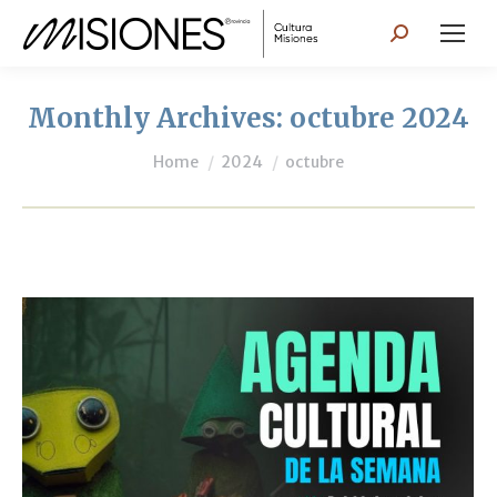
Search:
Monthly Archives:
octubre 2024
You are here:
Home
2024
octubre