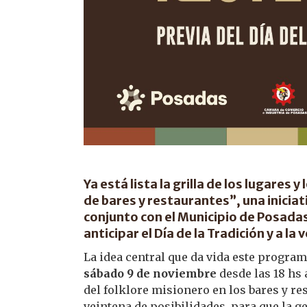
Ya está lista la grilla de los lugares 
de bares y restaurantes”, una iniciat
conjunto con el Municipio de Posada
anticipar el Día de la Tradición y a l
La idea central que da vida este programa
sábado 9 de noviembre
desde las 18 hs 
del folklore misionero en los bares y re
veintena de posibilidades, para que la g