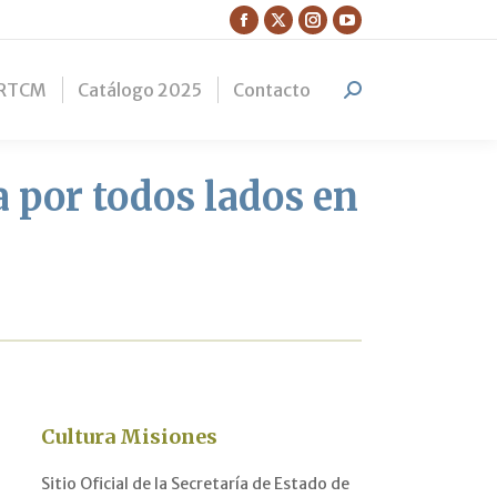
Facebook
X
Instagram
YouTube
page
page
page
page
RTCM
Catálogo 2025
Contacto
opens
opens
opens
opens
Search:
in
in
in
in
new
new
new
new
window
window
window
window
 por todos lados en
Cultura Misiones
Sitio Oficial de la Secretaría de Estado de