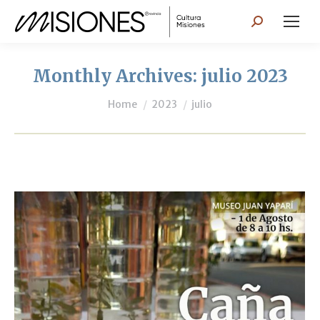
Search:
Monthly Archives:
julio 2023
You are here:
Home
2023
julio