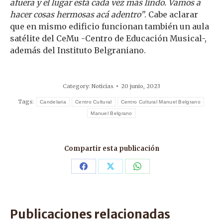
afuera y el lugar está cada vez más lindo. Vamos a
hacer cosas hermosas acá adentro”
. Cabe aclarar
que en mismo edificio funcionan también un aula
satélite del CeMu -Centro de Educación Musical-,
además del Instituto Belgraniano.
Category:
Noticias
20 junio, 2023
Tags:
Candelaria
Centro Cultural
Centro Cultural Manuel Belgrano
Manuel Belgrano
Compartir esta publicación
Share
Share
Share
on
on
on
Facebook
X
WhatsApp
Publicaciones relacionadas