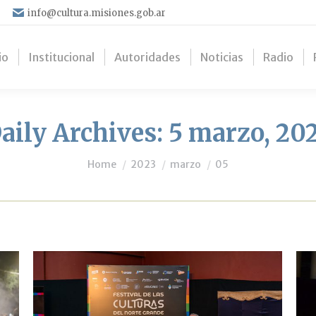
info@cultura.misiones.gob.ar
io
Institucional
Autoridades
Noticias
Radio
aily Archives:
5 marzo, 20
You are here:
Home
2023
marzo
05