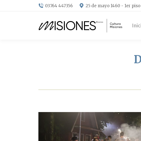
03764 447356
25 de mayo 1460 - 1er piso
Inic
D