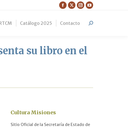
Facebook
X
Instagram
YouTube
page
page
page
page
RTCM
Catálogo 2025
Contacto
opens
opens
opens
opens
Search:
in
in
in
in
new
new
new
new
window
window
window
window
enta su libro en el
Cultura Misiones
Sitio Oficial de la Secretaría de Estado de