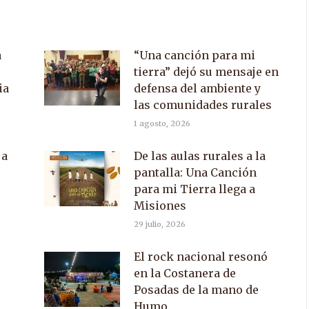
a
“Una canción para mi
tierra” dejó su mensaje en
ia
defensa del ambiente y
las comunidades rurales
1 agosto, 2026
 a
De las aulas rurales a la
pantalla: Una Canción
para mi Tierra llega a
Misiones
29 julio, 2026
El rock nacional resonó
en la Costanera de
Posadas de la mano de
Humo