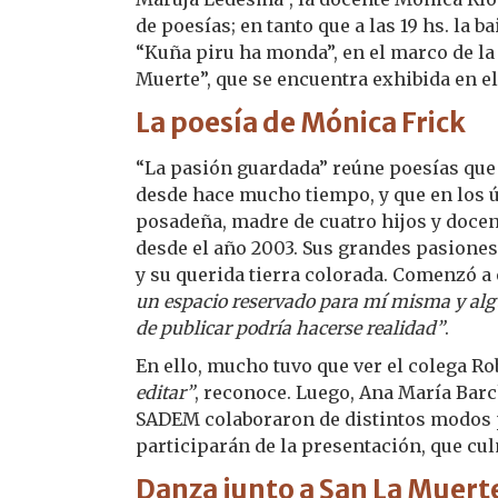
de poesías; en tanto que a las 19 hs. la 
“Kuña piru ha monda”, en el marco de la
Muerte”, que se encuentra exhibida en el
La poesía de Mónica Frick
“La pasión guardada” reúne poesías que
desde hace mucho tiempo, y que en los 
posadeña, madre de cuatro hijos y docen
desde el año 2003. Sus grandes pasiones 
y su querida tierra colorada. Comenzó a
un espacio reservado para mí misma y alg
de publicar podría hacerse realidad”
.
En ello, mucho tuvo que ver el colega R
editar”
, reconoce. Luego, Ana María Ba
SADEM colaboraron de distintos modos pa
participarán de la presentación, que cu
Danza junto a San La Muert