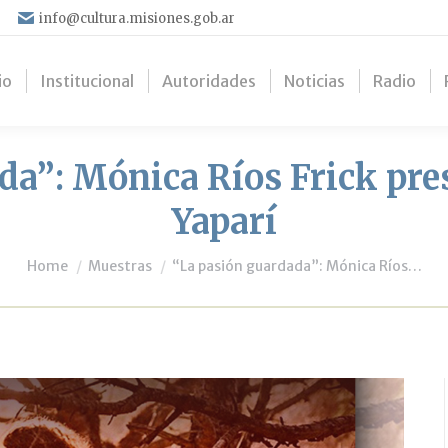
info@cultura.misiones.gob.ar
io
Institucional
Autoridades
Noticias
Radio
a”: Mónica Ríos Frick pres
Yaparí
You are here:
Home
Muestras
“La pasión guardada”: Mónica Ríos…