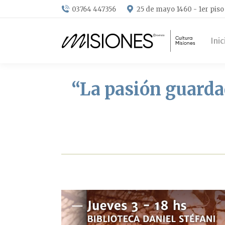
03764 447356
25 de mayo 1460 - 1er piso
Inic
“La pasión guardad