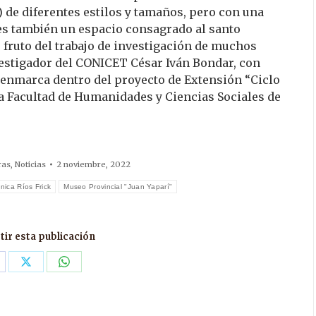
 de diferentes estilos y tamaños, pero con una
es también un espacio consagrado al santo
 fruto del trabajo de investigación de muchos
vestigador del CONICET César Iván Bondar, con
 enmarca dentro del proyecto de Extensión “Ciclo
a Facultad de Humanidades y Ciencias Sociales de
ras
,
Noticias
2 noviembre, 2022
nica Ríos Frick
Museo Provincial "Juan Yaparí"
ir esta publicación
are
Share
Share
n
on
on
acebook
X
WhatsApp