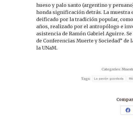
hueso y palo santo (argentino y peruano)
honda significación detrás. La muestra 
deificado por la tradición popular, como
años, realizado por el antropólogo e in
asistencia de Ramón Gabriel Aguirre. Se
de Conferencias Muerte y Sociedad” de l
la UNaM.
Categories:
Muest
Tags:
La pasión guardada
Mó
Compart
Sh
o
F