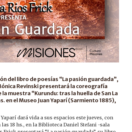
ión del libro de poesías “La pasión guardada”,
Mónica Revinski presentará la coreografía
 la muestra “Kurundu: tras la huella de San La
 hs. en el Museo Juan Yaparí (Sarmiento 1885),
 Yaparí dará vida a sus espacios este jueves, con
as 18 hs., en la Biblioteca Daniel Stefani -sala
 Frick presentará “La pasión guardada”, su libro