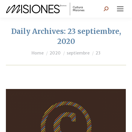
Search:
Daily Archives:
23 septiembre,
2020
You are here:
Home
2020
septiembre
23