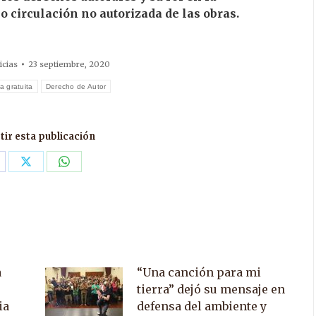
o circulación no autorizada de las obras.
icias
23 septiembre, 2020
a gratuita
Derecho de Autor
ir esta publicación
are
Share
Share
n
on
on
acebook
X
WhatsApp
a
“Una canción para mi
tierra” dejó su mensaje en
ia
defensa del ambiente y