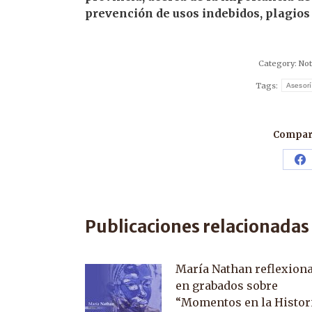
prevención de usos indebidos, plagios 
Category:
Not
Tags:
Asesorí
Compart
Sh
o
F
Publicaciones relacionadas
María Nathan reflexion
en grabados sobre
“Momentos en la Histor