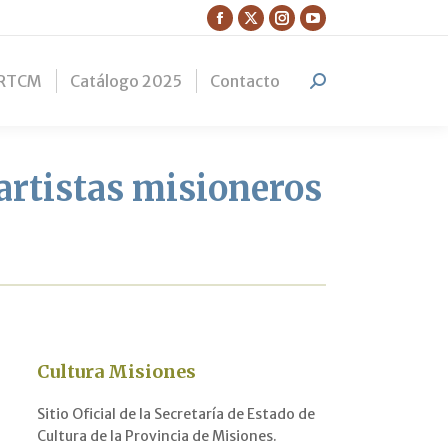
Facebook
X
Instagram
YouTube
page
page
page
page
RTCM
Catálogo 2025
Contacto
opens
opens
opens
opens
Search:
in
in
in
in
new
new
new
new
window
window
window
window
artistas misioneros
Cultura Misiones
Sitio Oficial de la Secretaría de Estado de
Cultura de la Provincia de Misiones.