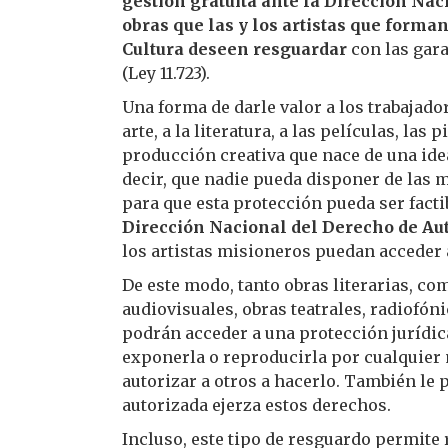
gestión gratuita ante la Dirección Nac
obras que las y los artistas que forman
Cultura deseen resguardar
con las gara
(Ley 11.723).
Una forma de darle valor a los trabajado
arte, a la literatura, a las películas, las
producción creativa que nace de una idea
decir, que nadie pueda disponer de las m
para que esta protección pueda ser factib
Dirección Nacional del Derecho de Au
los artistas misioneros puedan acceder a
De este modo, tanto obras literarias, co
audiovisuales, obras teatrales, radiofóni
podrán acceder a una protección jurídica
exponerla o reproducirla por cualquier 
autorizar a otros a hacerlo. También le
autorizada ejerza estos derechos.
Incluso, este tipo de resguardo permite 