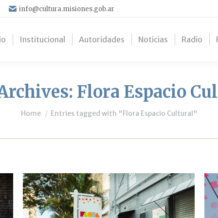
info@cultura.misiones.gob.ar
io
Institucional
Autoridades
Noticias
Radio
Archives:
Flora Espacio Cul
You are here:
Home
Entries tagged with "Flora Espacio Cultural"