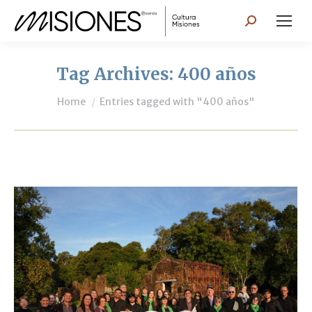
Search:
Tag Archives:
400 años
You are here:
Home
Entries tagged with "400 años"