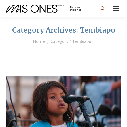
Search:
Category Archives:
Tembiapo
You are here:
Home
Category "Tembiapo"