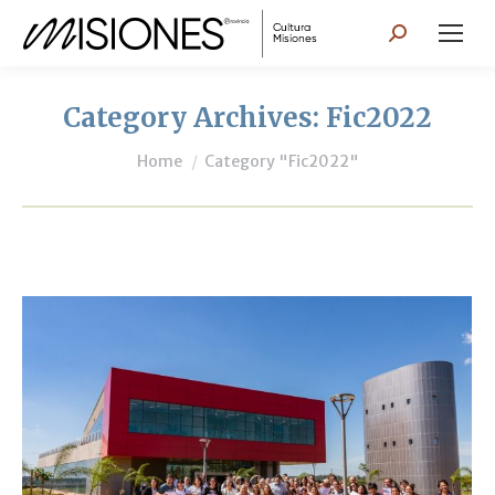
Search:
Category Archives:
Fic2022
You are here:
Home
Category "Fic2022"