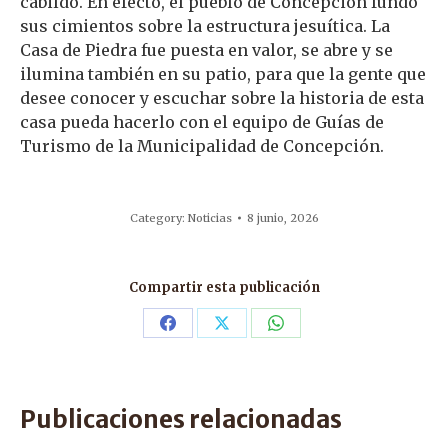
cabildo. En efecto, el pueblo de Concepción fundó
sus cimientos sobre la estructura jesuítica. La
Casa de Piedra fue puesta en valor, se abre y se
ilumina también en su patio, para que la gente que
desee conocer y escuchar sobre la historia de esta
casa pueda hacerlo con el equipo de Guías de
Turismo de la Municipalidad de Concepción.
Category:
Noticias
8 junio, 2026
Compartir esta publicación
Share
Share
Share
on
on
on
Facebook
X
WhatsApp
Publicaciones relacionadas