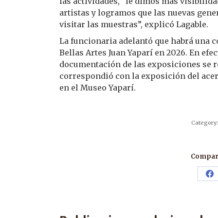
las actividades, “le dimos más visibili
artistas y logramos que las nuevas gene
visitar las muestras”, explicó Lagable.
La funcionaria adelantó que habrá una c
Bellas Artes Juan Yaparí en 2026. En efect
documentación de las exposiciones se r
correspondió con la exposición del acer
en el Museo Yaparí.
Category
Compart
Sh
o
F