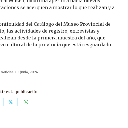
dad al Museo, hubo una apertura hacia nuevos
raciones se acerquen a mostrar lo que realizan y a
ontinuidad del Catálogo del Museo Provincial de
o, las actividades de registro, entrevistas y
ealizan desde la primera muestra del año, que
vo cultural de la provincia que está resguardado
:
Noticias
3 junio, 2026
ir esta publicación
are
Share
Share
n
on
on
acebook
X
WhatsApp