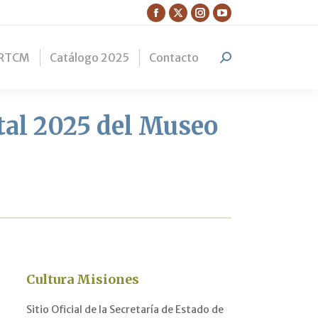
Facebook
X
Instagram
YouTube
page
page
page
page
RTCM
Catálogo 2025
Contacto
opens
opens
opens
opens
Search:
in
in
in
in
new
new
new
new
window
window
window
window
ital 2025 del Museo
Cultura Misiones
Sitio Oficial de la Secretaría de Estado de