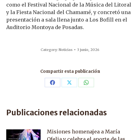
como el Festival Nacional de la Música del Litoral
y la Fiesta Nacional del Chamamé, y concretó una
presentación a sala llena junto a Los Bofill en el
Auditorio Montoya de Posadas.
Category:
Noticias
3 junio, 2026
Compartir esta publicación
Share
Share
Share
on
on
on
Facebook
X
WhatsApp
Publicaciones relacionadas
Misiones homenajea a María
Ofelia y celebra el aporte de las