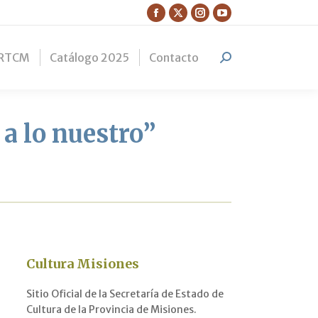
Facebook
X
Instagram
YouTube
page
page
page
page
RTCM
Catálogo 2025
Contacto
opens
opens
opens
opens
Search:
in
in
in
in
new
new
new
new
window
window
window
window
a lo nuestro”
Cultura Misiones
Sitio Oficial de la Secretaría de Estado de
Cultura de la Provincia de Misiones.