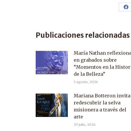
Sh
o
F
Publicaciones relacionadas
María Nathan reflexion
en grabados sobre
“Momentos en la Histor
de la Belleza”
3 agosto, 2026
Mariana Botteron invita
redescubrir la selva
misionera a través del
arte
29 julio, 2026