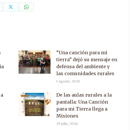
are
Share
Share
n
on
on
acebook
X
WhatsApp
a
“Una canción para mi
tierra” dejó su mensaje en
ia
defensa del ambiente y
las comunidades rurales
1 agosto, 2026
 a
De las aulas rurales a la
pantalla: Una Canción
para mi Tierra llega a
Misiones
29 julio, 2026