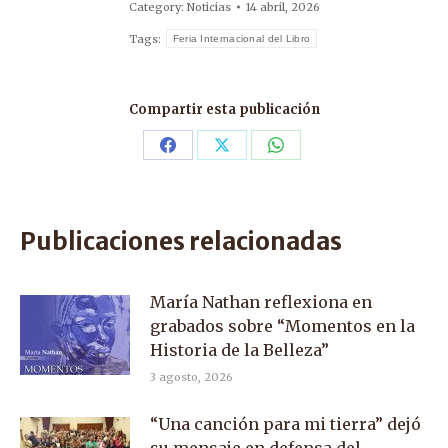
Category:
Noticias
14 abril, 2026
Tags:
Feria Internacional del Libro
Compartir esta publicación
Share
Share
Share
on
on
on
Facebook
X
WhatsApp
Publicaciones relacionadas
María Nathan reflexiona en
grabados sobre “Momentos en la
Historia de la Belleza”
3 agosto, 2026
“Una canción para mi tierra” dejó