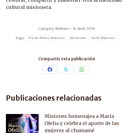
celebrar, compartir y mantener viva la identidad
cultural misionera.
Category:
Noticias
14 abril, 2026
Tags:
Día del Músico Misionero
Montecarlo
Sentir Misionero
Compartir esta publicación
Share
Share
Share
on
on
on
Facebook
X
WhatsApp
Publicaciones relacionadas
Misiones homenajea a María
Ofelia y celebra el aporte de las
mujeres al chamamé