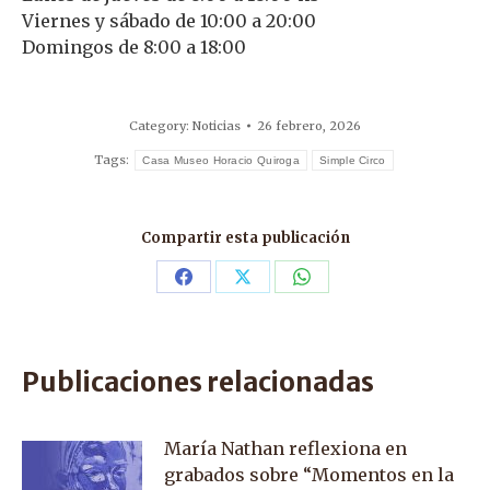
Viernes y sábado de 10:00 a 20:00
Domingos de 8:00 a 18:00
Category:
Noticias
26 febrero, 2026
Tags:
Casa Museo Horacio Quiroga
Simple Circo
Compartir esta publicación
Share
Share
Share
on
on
on
Facebook
X
WhatsApp
Publicaciones relacionadas
María Nathan reflexiona en
grabados sobre “Momentos en la