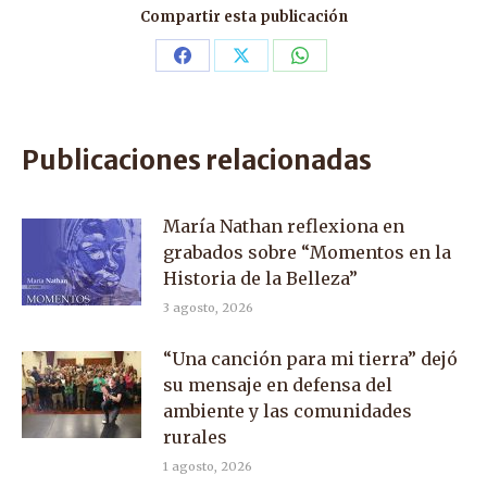
Compartir esta publicación
Share
Share
Share
on
on
on
Facebook
X
WhatsApp
Publicaciones relacionadas
María Nathan reflexiona en
grabados sobre “Momentos en la
Historia de la Belleza”
3 agosto, 2026
“Una canción para mi tierra” dejó
su mensaje en defensa del
ambiente y las comunidades
rurales
1 agosto, 2026