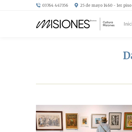
03764 447356
25 de mayo 1460 - 1er piso
Inic
D