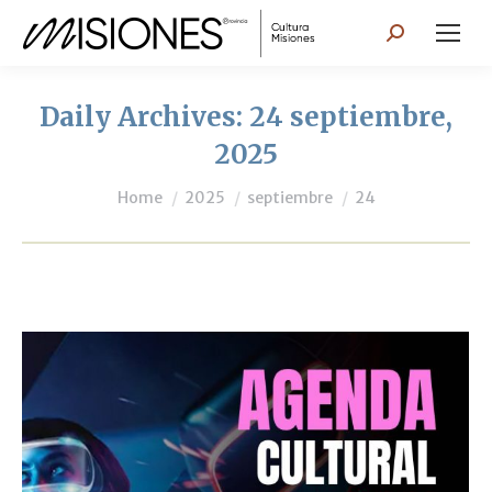
Search:
Daily Archives:
24 septiembre,
2025
You are here:
Home
2025
septiembre
24