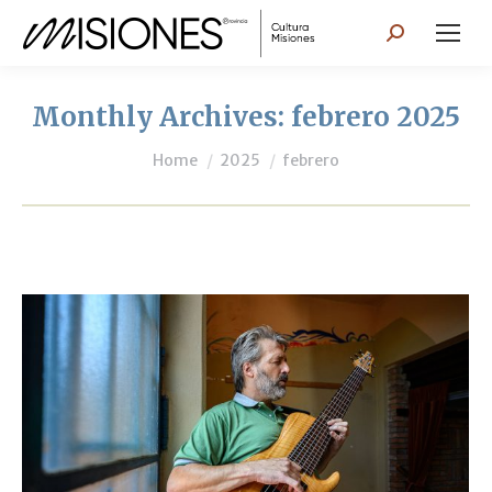
Search:
Monthly Archives:
febrero 2025
You are here:
Home
2025
febrero