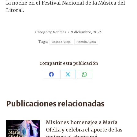
la noche en el Festival Nacional de la Música del
Litoral.
Category:
Noticias
9 diciembre, 2024
Tags:
Bajada Vieja
Ramón Ayala
Compartir esta publicación
Share
Share
Share
on
on
on
Facebook
X
WhatsApp
Publicaciones relacionadas
Misiones homenajea a María
Ofelia y celebra el aporte de las
mujeres al chamamé