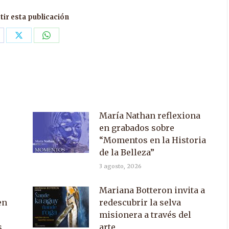
ir esta publicación
are
Share
Share
n
on
on
acebook
X
WhatsApp
María Nathan reflexiona
en grabados sobre
“Momentos en la Historia
de la Belleza”
3 agosto, 2026
Mariana Botteron invita a
en
redescubrir la selva
misionera a través del
s
arte