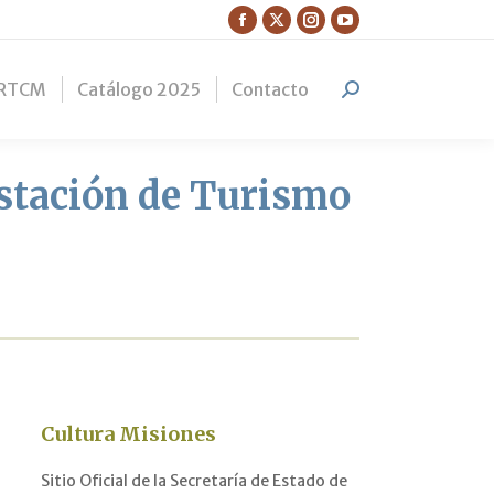
Facebook
X
Instagram
YouTube
page
page
page
page
RTCM
Catálogo 2025
Contacto
opens
opens
opens
opens
Search:
in
in
in
in
new
new
new
new
window
window
window
window
estación de Turismo
Cultura Misiones
Sitio Oficial de la Secretaría de Estado de