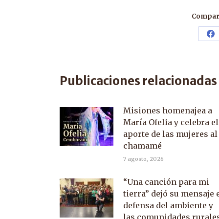
Compart
Sh
o
F
Publicaciones relacionadas
Misiones homenajea a
María Ofelia y celebra el
aporte de las mujeres al
chamamé
7 agosto, 2026
“Una canción para mi
tierra” dejó su mensaje 
defensa del ambiente y
las comunidades rurale