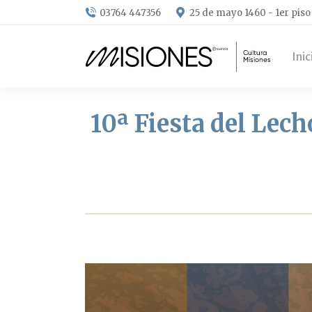
03764 447356
25 de mayo 1460 - 1er piso
Inic
10ª Fiesta del Lec