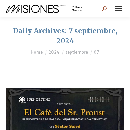
Search:
Daily Archives:
7 septiembre,
2024
You are here:
Home
2024
septiembre
07