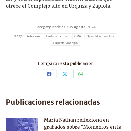
ofrece el Complejo sito en Urquiza y Zapiola.
Category:
Noticias
15 agosto, 2024
Tags:
Artesanía
Carlitos Benítez
OMA
Open Misiones Arte
Ruperta Morinigo
Compartir esta publicación
Share
Share
Share
on
on
on
Facebook
X
WhatsApp
Publicaciones relacionadas
María Nathan reflexiona en
grabados sobre “Momentos en la