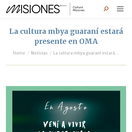
Search:
La cultura mbya guaraní estará
presente en OMA
You are here:
Home
Noticias
La cultura mbya guaraní estará…