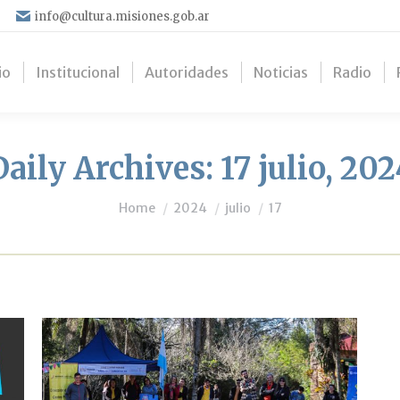
info@cultura.misiones.gob.ar
io
Institucional
Autoridades
Noticias
Radio
Daily Archives:
17 julio, 202
You are here:
Home
2024
julio
17