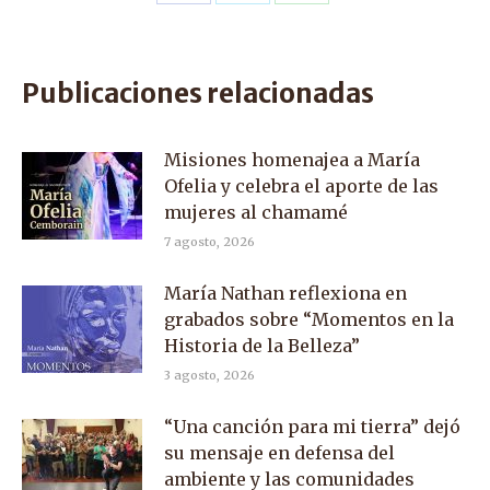
Share
Share
Share
on
on
on
Facebook
X
WhatsApp
Publicaciones relacionadas
Misiones homenajea a María
Ofelia y celebra el aporte de las
mujeres al chamamé
7 agosto, 2026
María Nathan reflexiona en
grabados sobre “Momentos en la
Historia de la Belleza”
3 agosto, 2026
“Una canción para mi tierra” dejó
su mensaje en defensa del
ambiente y las comunidades