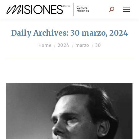
Search:
Daily Archives:
30 marzo, 2024
You are here:
Home
2024
marzo
30