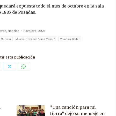
uedará expuesta todo el mes de octubre en la sala
 1885 de Posadas.
tras
,
Noticias
7 octubre, 2023
Muestra
Museo Provincial "Juan Yaparí"
Verónica Bader
ir esta publicación
are
Share
Share
n
on
on
acebook
X
WhatsApp
a
“Una canción para mi
tierra” dejó su mensaje en