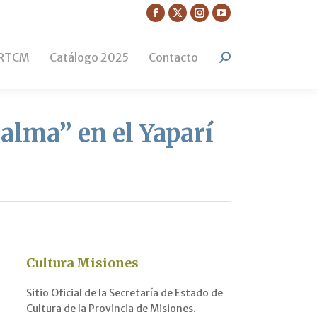
Facebook
X
Instagram
YouTube
page
page
page
page
RTCM
Catálogo 2025
Contacto
opens
opens
opens
opens
Search:
in
in
in
in
new
new
new
new
window
window
window
window
alma” en el Yaparí
Cultura Misiones
Sitio Oficial de la Secretaría de Estado de
Cultura de la Provincia de Misiones.