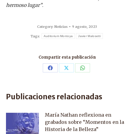
hermoso lugar”
.
Category:
Noticias
9 agosto, 2023
Tags:
Auditorium Montoya
Javier Malosetti
Compartir esta publicación
Share
Share
Share
on
on
on
Facebook
X
WhatsApp
Publicaciones relacionadas
María Nathan reflexiona en
grabados sobre “Momentos en la
Historia de la Belleza”