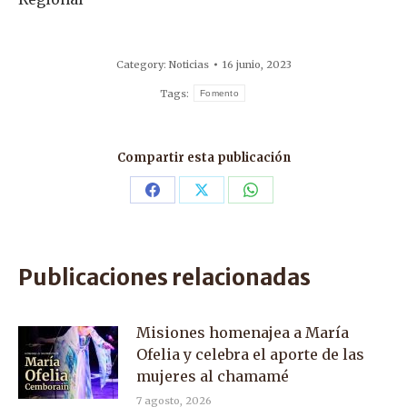
Category:
Noticias
16 junio, 2023
Tags:
Fomento
Compartir esta publicación
Share
Share
Share
on
on
on
Facebook
X
WhatsApp
Publicaciones relacionadas
Misiones homenajea a María
Ofelia y celebra el aporte de las
mujeres al chamamé
7 agosto, 2026