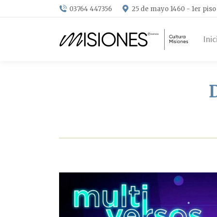
03764 447356
25 de mayo 1460 - 1er piso
Inic
D