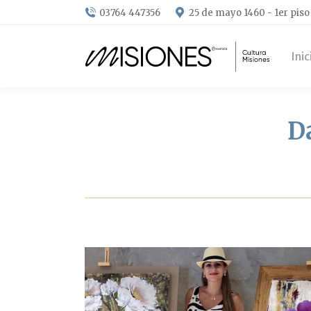
03764 447356
25 de mayo 1460 - 1er piso
Inic
D