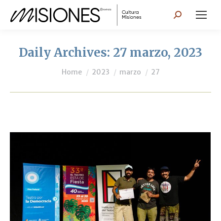
Search:
Daily Archives:
27 marzo, 2023
You are here:
Home
2023
marzo
27