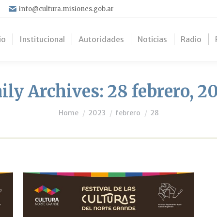
info@cultura.misiones.gob.ar
io
Institucional
Autoridades
Noticias
Radio
ily Archives:
28 febrero, 2
You are here:
Home
2023
febrero
28