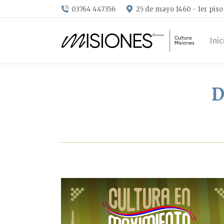
03764 447356
25 de mayo 1460 - 1er piso
Inic
D