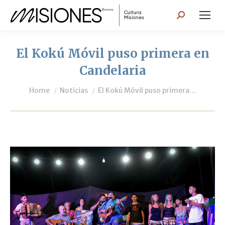
Search:
El Kokú Móvil puso primera en
Candelaria
You are here:
Home
Noticias
El Kokú Móvil puso primera…