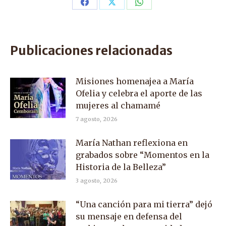
Share
Share
Share
on
on
on
Facebook
X
WhatsApp
Publicaciones relacionadas
Misiones homenajea a María
Ofelia y celebra el aporte de las
mujeres al chamamé
7 agosto, 2026
María Nathan reflexiona en
grabados sobre “Momentos en la
Historia de la Belleza”
3 agosto, 2026
“Una canción para mi tierra” dejó
su mensaje en defensa del