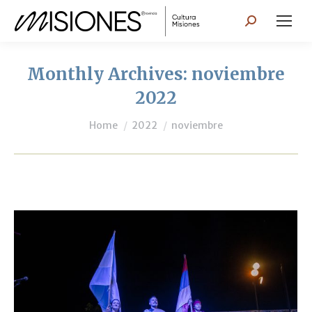
Search:
Monthly Archives:
noviembre
2022
You are here:
Home
2022
noviembre