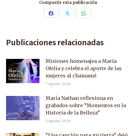
Compartir esta publicación
Share
Share
Share
on
on
on
Facebook
X
WhatsApp
Publicaciones relacionadas
Misiones homenajea a María
Ofelia y celebra el aporte de las
mujeres al chamamé
7 agosto, 2026
María Nathan reflexiona en
grabados sobre “Momentos en la
Historia de la Belleza”
3 agosto, 2026
“Una canción para mi tierra” dejó