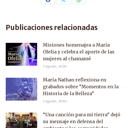
Share
Share
Share
on
on
on
Facebook
X
WhatsApp
Publicaciones relacionadas
Misiones homenajea a María
Ofelia y celebra el aporte de las
mujeres al chamamé
7 agosto, 2026
María Nathan reflexiona en
grabados sobre “Momentos en la
Historia de la Belleza”
3 agosto, 2026
“Una canción para mi tierra” dejó
su mensaje en defensa del