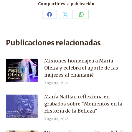
Compartir esta publicación
Share
Share
Share
on
on
on
Facebook
X
WhatsApp
Publicaciones relacionadas
Misiones homenajea a María
Ofelia y celebra el aporte de las
mujeres al chamamé
7 agosto, 2026
María Nathan reflexiona en
grabados sobre “Momentos en la
Historia de la Belleza”
3 agosto, 2026