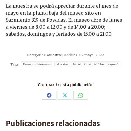
La muestra se podrá apreciar durante el mes de
mayo en la planta baja del museo sito en
Sarmiento 319 de Posadas. El museo abre de lunes
a viernes de 8.00 a 12.00 y de 14.00 a 20.00;
sábados, domingos y feriados de 15.00 a 21.00.
Categories:
Muestras
,
Noticias
2 mayo, 2022
Tags:
Bernardo Neumann
Muestra
Museo Provincial "Juan Yaparí"
Compartir esta publicación
Share
Share
Share
on
on
on
Facebook
X
WhatsApp
Publicaciones relacionadas