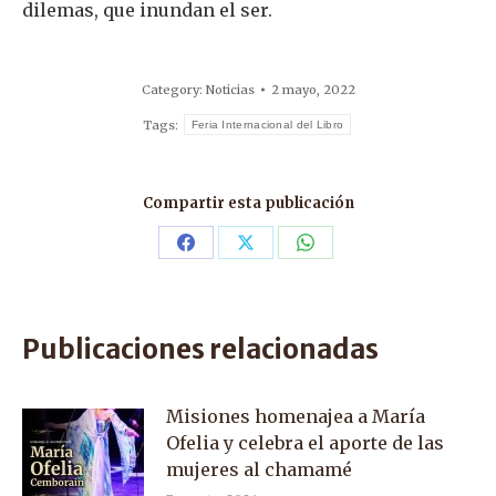
dilemas, que inundan el ser.
Category:
Noticias
2 mayo, 2022
Tags:
Feria Internacional del Libro
Compartir esta publicación
Share
Share
Share
on
on
on
Facebook
X
WhatsApp
Publicaciones relacionadas
Misiones homenajea a María
Ofelia y celebra el aporte de las
mujeres al chamamé