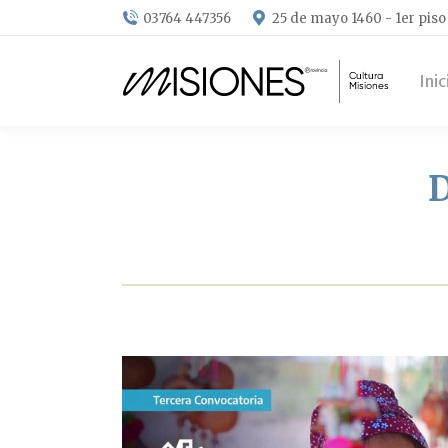
03764 447356
25 de mayo 1460 - 1er piso
Inic
D