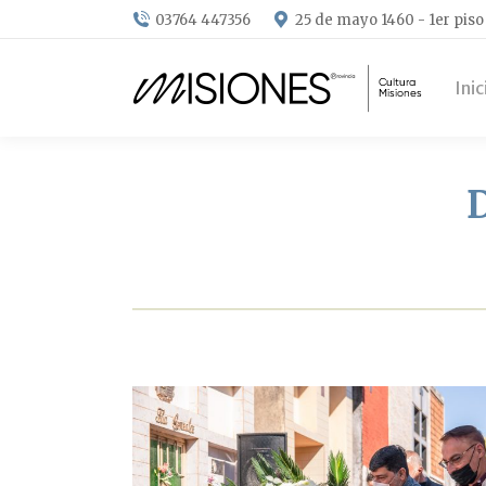
03764 447356
25 de mayo 1460 - 1er piso
Inic
D